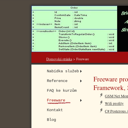
Domovská stránka
>
Freeware
Nabídka služeb
Freeware pr
Reference
Framework, S
FAQ ke kurzům
GSM Net Mon
Freeware
Wifi profily
Kontakt
C# Posterous 
Blog