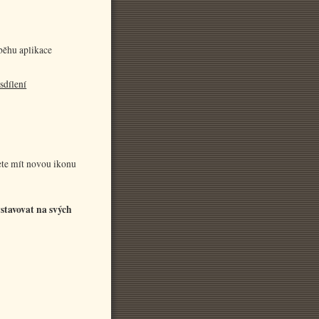
ůběhu aplikace
 sdílení
dete mít novou ikonu
ystavovat na svých