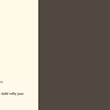
lu.
další volby jsou