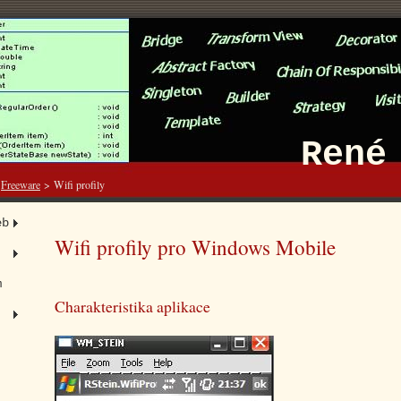
René 
>
Freeware
>
Wifi profily
eb
Wifi profily pro Windows Mobile
m
Charakteristika aplikace