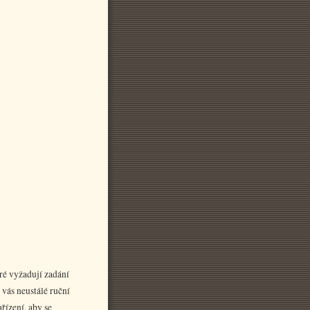
ré vyžadují zadání
vás neustálé ruční
řízení, aby se