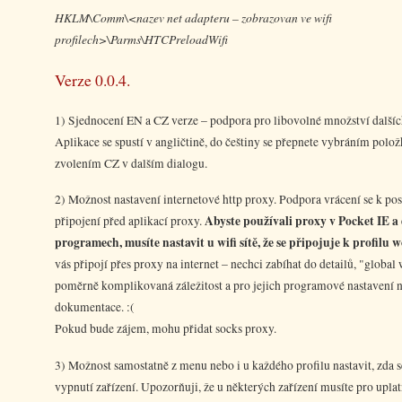
HKLM\Comm\<nazev net adapteru – zobrazovan ve wifi
profilech>\Parms\HTCPreloadWifi
Verze 0.0.4.
1) Sjednocení EN a CZ verze – podpora pro libovolné množství dalšíc
Aplikace se spustí v angličtině, do češtiny se přepnete vybráním pol
zvolením CZ v dalším dialogu.
2) Možnost nastavení internetové http proxy. Podpora vrácení se k po
Abyste používali proxy v Pocket IE a 
připojení před aplikací proxy.
programech, musíte nastavit u wifi sítě, že se připojuje k profilu 
vás připojí přes proxy na internet – nechci zabíhat do detailů, "global
poměrně komplikovaná záležitost a pro jejich programové nastavení 
dokumentace. :(
Pokud bude zájem, mohu přidat socks proxy.
3) Možnost samostatně z menu nebo i u každého profilu nastavit, zda s
vypnutí zařízení. Upozorňuji, že u některých zařízení musíte pro upla