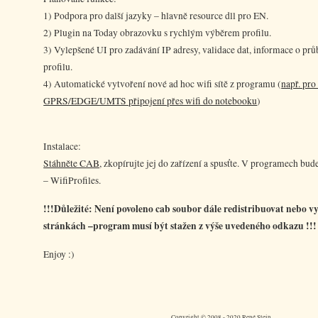
1) Podpora pro další jazyky – hlavně resource dll pro EN.
2) Plugin na Today obrazovku s rychlým výběrem profilu.
3) Vylepšené UI pro zadávání IP adresy, validace dat, informace o pr
profilu.
4) Automatické vytvoření nové ad hoc wifi sítě z programu (
např. pro
GPRS/EDGE/UMTS připojení přes wifi do notebooku
)
Instalace:
Stáhněte CAB
, zkopírujte jej do zařízení a spusťte. V programech bu
– WifiProfiles.
!!!Důležité: Není povoleno cab soubor dále redistribuovat nebo v
stránkách –program musí být stažen z výše uvedeného odkazu !!!
Enjoy :)
Copyright © 2008 - 2020 René Stein