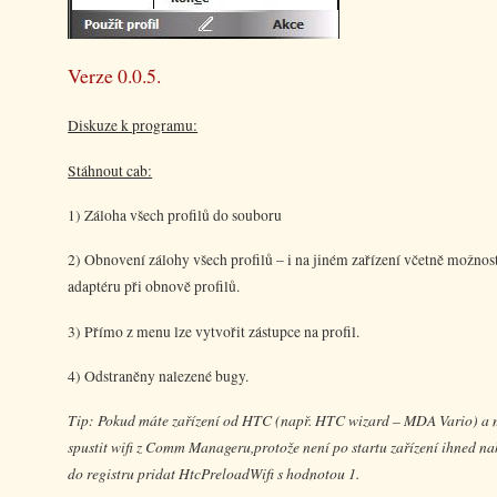
Verze 0.0.5.
Diskuze k programu:
Stáhnout cab:
1) Záloha všech profilů do souboru
2) Obnovení zálohy všech profilů – i na jiném zařízení včetně možnos
adaptéru při obnově profilů.
3) Přímo z menu lze vytvořit zástupce na profil.
4) Odstraněny nalezené bugy.
Tip: Pokud máte zařízení od HTC (např. HTC wizard – MDA Vario) a m
spustit wifi z Comm Manageru,protože není po startu zařízení ihned nah
do registru pridat HtcPreloadWifi s hodnotou 1.