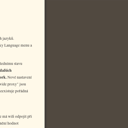
h jazyků.
ožky Language menu a
slednímu stavu
dalších
work.
Nové nastavení
 wide proxy" jsou
neexistuje pořádná
e má wifi odpojit při
tnění hodnot