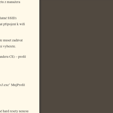
setu z manažera
 platné SSID)
at připojení k wifi
te muset zadávat
mi vyberete.
anderu CE) – profil
es3.exe" MujProfil
é hard resety nenesu