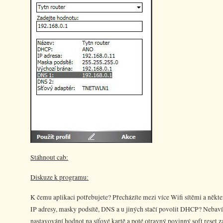
Stáhnout cab:
Diskuze k programu:
K čemu aplikaci potřebujete? Přecházíte mezi více Wifi sítěmi a někte
IP adresy, masky podsítě, DNS a u jiných stačí povolit DHCP? Nebaví 
nastavování hodnot na síťové kartě a poté otravný povinný soft reset za