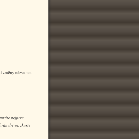
ti změny názvu net
usíte nejprve
rán driver, zkuste