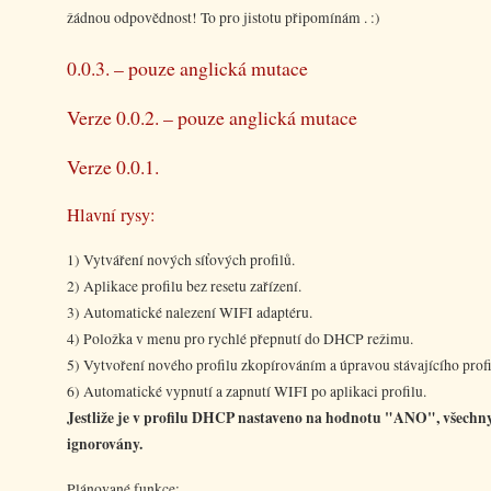
žádnou odpovědnost! To pro jistotu připomínám . :)
0.0.3. – pouze anglická mutace
Verze 0.0.2. – pouze anglická mutace
Verze 0.0.1.
Hlavní rysy:
1) Vytváření nových síťových profilů.
2) Aplikace profilu bez resetu zařízení.
3) Automatické nalezení WIFI adaptéru.
4) Položka v menu pro rychlé přepnutí do DHCP režimu.
5) Vytvoření nového profilu zkopírováním a úpravou stávajícího profi
6) Automatické vypnutí a zapnutí WIFI po aplikaci profilu.
Jestliže je v profilu DHCP nastaveno na hodnotu "ANO", všechny 
ignorovány.
Plánované funkce: