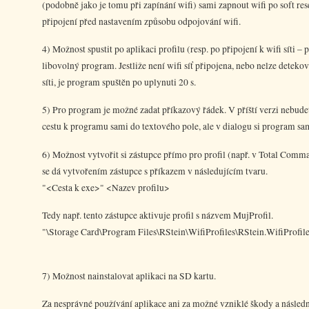
(podobně jako je tomu při zapínání wifi) sami zapnout wifi po soft re
připojení před nastavením způsobu odpojování wifi.
4) Možnost spustit po aplikaci profilu (resp. po připojení k wifi síti –
libovolný program. Jestliže není wifi síť připojena, nebo nelze detekov
síti, je program spuštěn po uplynuti 20 s.
5) Pro program je možné zadat příkazový řádek. V příští verzi nebude
cestu k programu sami do textového pole, ale v dialogu si program sa
6) Možnost vytvořit si zástupce přímo pro profil (např. v Total Comm
se dá vytvořením zástupce s příkazem v následujícím tvaru.
"<Cesta k exe>" <Nazev profilu>
Tedy např. tento zástupce aktivuje profil s názvem MujProfil.
"\Storage Card\Program Files\RStein\WifiProfiles\RStein.WifiProfil
7) Možnost nainstalovat aplikaci na SD kartu.
Za nesprávné používání aplikace ani za možné vzniklé škody a následn